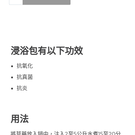
浸浴包有以下功效
抗氧化
抗真菌
抗炎
用法
將草藥放入鍋中，注入2至5公升水煮15至20分